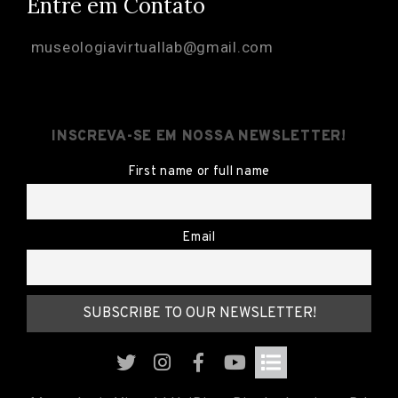
Entre em Contato
o
n
museologiavirtuallab@gmail.com
t
a
t
INSCREVA-SE EM NOSSA NEWSLETTER!
o
First name or full name
Email