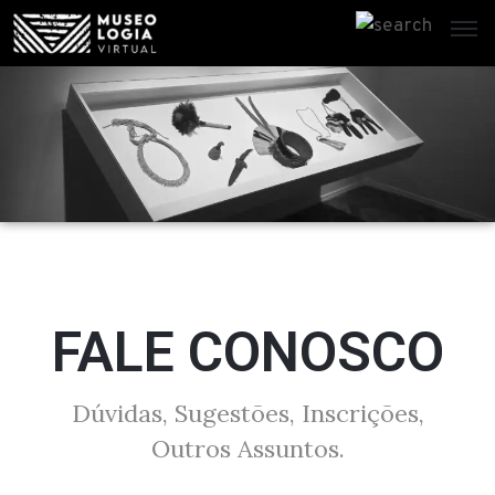
I
n
í
c
i
o
S
FALE CONOSCO
o
b
Dúvidas, Sugestões, Inscrições,
r
Outros Assuntos.
e