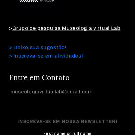
o
n
t
>
Grupo de pesquisa Museologia virtual Lab
a
t
> Deixe sua sugestão!
o
> Inscreva-se em atividades!
Entre em Contato
museologiavirtuallab@gmail.com
INSCREVA-SE EM NOSSA NEWSLETTER!
First name or full name